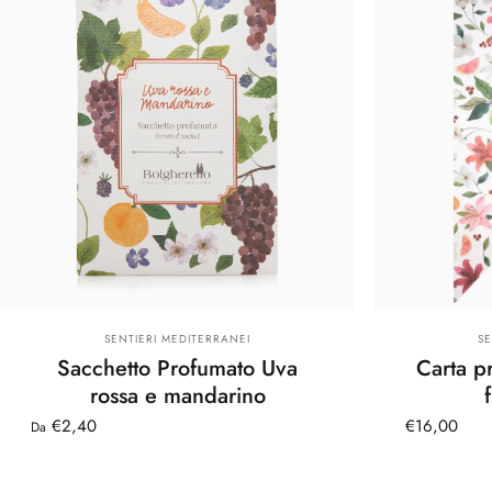
Fornitore:
Fo
SENTIERI MEDITERRANEI
S
Sacchetto Profumato Uva
Carta p
rossa e mandarino
€2,40
€16,00
Da