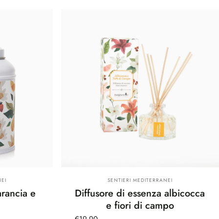
Fornitore:
EI
SENTIERI MEDITERRANEI
rancia e
Diffusore di essenza albicocca
e fiori di campo
€19,90