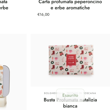
mata
Carta profumata peperoncino
erbe
e erbe aromatiche
€16,00
Fornitore:
BOLGHERELLO - PROFUMI DI TOSCANA
Esaurito
Busta Profumata natalizia
bianca