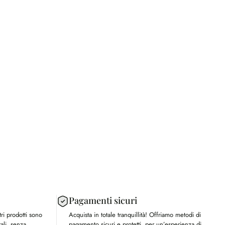
Pagamenti sicuri
tri prodotti sono
Acquista in totale tranquillità! Offriamo metodi di
ali, senza
pagamento sicuri e protetti, per un’esperienza di