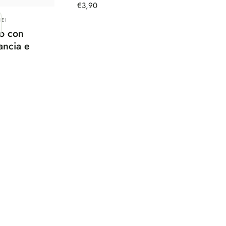
€3,90
EI
o con
ancia e