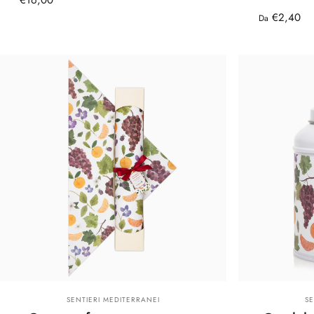
€2,40
Da
Fornitore:
Fo
SENTIERI MEDITERRANEI
S