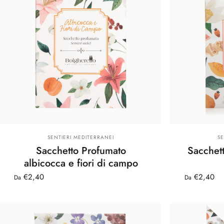
Fornitore:
Fo
SENTIERI MEDITERRANEI
S
Sacchetto Profumato
Sacchet
albicocca e fiori di campo
€2,40
€2,40
Da
Da