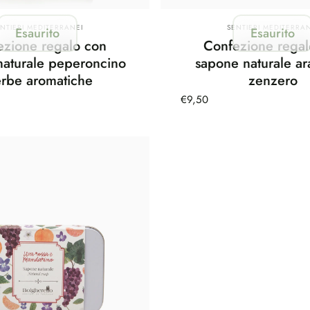
rnitore:
Fornitore:
ENTIERI MEDITERRANEI
SENTIERI MEDITERRAN
Esaurito
Esaurito
ezione regalo con
Confezione regal
naturale peperoncino
sapone naturale ar
erbe aromatiche
zenzero
€9,50