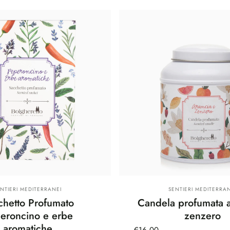
rnitore:
Fornitore:
ENTIERI MEDITERRANEI
SENTIERI MEDITERRAN
chetto Profumato
Candela profumata a
eroncino e erbe
zenzero
aromatiche
€16,00