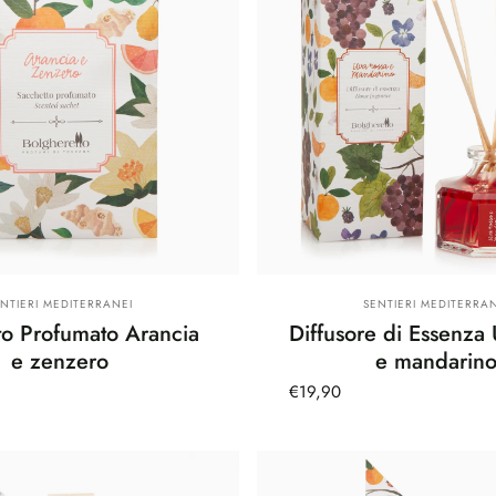
rnitore:
Fornitore:
ENTIERI MEDITERRANEI
SENTIERI MEDITERRAN
to Profumato Arancia
Diffusore di Essenza 
e zenzero
e mandarin
€19,90