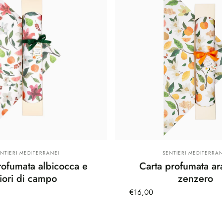
rnitore:
Fornitore:
ENTIERI MEDITERRANEI
SENTIERI MEDITERRAN
rofumata albicocca e
Carta profumata ar
fiori di campo
zenzero
€16,00