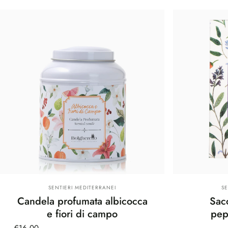
Fornitore:
Fo
SENTIERI MEDITERRANEI
S
Candela profumata albicocca
Sac
e fiori di campo
pep
€16,00