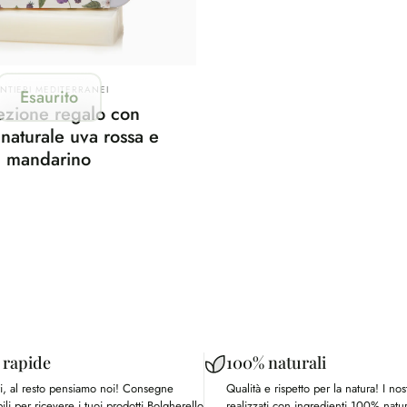
rnitore:
ENTIERI MEDITERRANEI
Esaurito
ezione regalo con
naturale uva rossa e
mandarino
 rapide
100% naturali
ati, al resto pensiamo noi! Consegne
Qualità e rispetto per la natura! I nos
ili per ricevere i tuoi prodotti Bolgherello
realizzati con ingredienti 100% natur