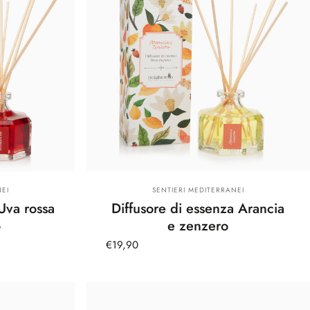
Fornitore:
EI
SENTIERI MEDITERRANEI
Uva rossa
Diffusore di essenza Arancia
o
e zenzero
€19,90