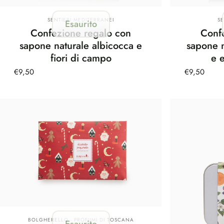
Fornitore:
Fo
SENTIERI MEDITERRANEI
S
Esaurito
Confezione regalo con
Conf
sapone naturale albicocca e
sapone 
fiori di campo
e 
€9,50
€9,50
Fornitore:
BOLGHERELLO - PROFUMI DI TOSCANA
Esaurito