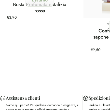
Busta Profumata natalizia
rossa
€3,90
Fo
S
Conf
sapone 
€9,50
Assistenza clienti
Spedizioni
Siamo qui per te! Per qualsiasi domanda o esigenza, il
Ordina e rilass
nostro team è pronto a offrirti supporto rapido e
rapide e tracciab