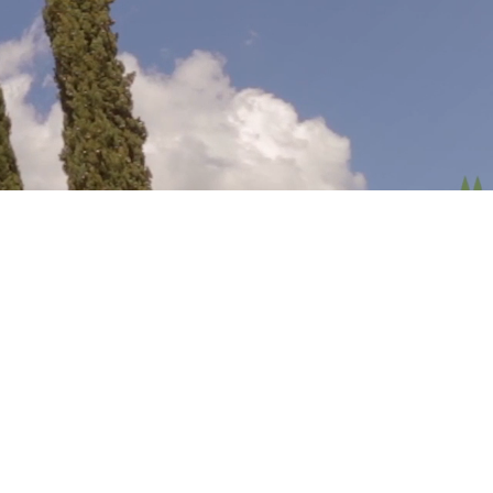
a
Castagneto
li
Etruschi