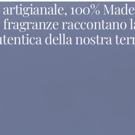
artigianale,
100%
Made
e
fragranze
raccontano
l
utentica
della
nostra
ter