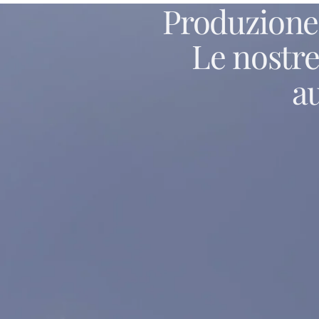
Produzione
Le
nostr
a