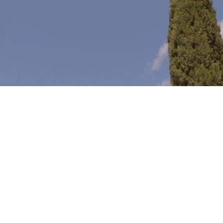
lla
lavorazione
avviene
nel
cuore
della
Costa
deg