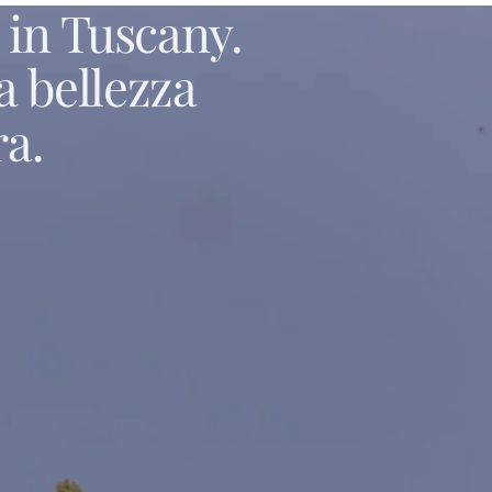
in
Tuscany.
a
bellezza
ra.