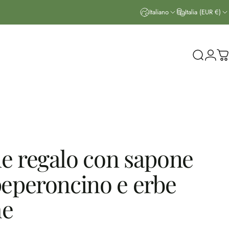
Italiano
Italia (EUR €)
Cerca
Acce
Ca
ne
regalo
con
sapone
eperoncino
e
erbe
he