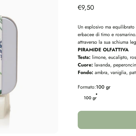
€9,50
Un esplosivo ma equilibrato 
erbacee di timo e rosmarino
attraverso la sua schiuma le
PIRAMIDE OLFATTIVA
Testa:
limone, eucalipto, ro
Cuore:
lavanda, peperoncin
Fondo:
ambra, vaniglia, pat
Formato
Formato:
100 gr
100 gr