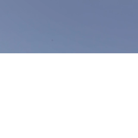
Ogni
fase
de
Carducci,