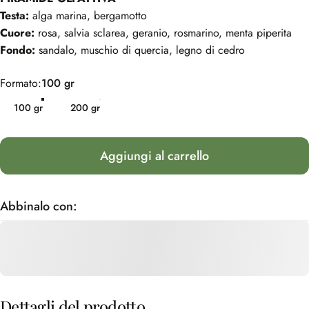
Testa:
alga marina, bergamotto
Cuore:
rosa, salvia sclarea, geranio, rosmarino, menta piperita
Fondo:
sandalo, muschio di quercia, legno di cedro
Formato
Formato:
100 gr
100 gr
200 gr
Aggiungi al carrello
Abbinalo con:
Dettagli
del
prodotto