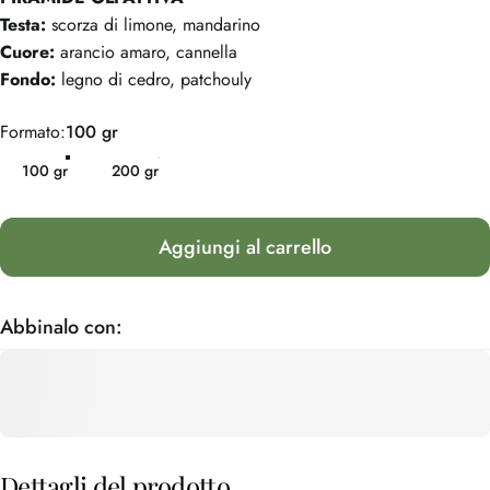
Testa:
scorza di limone, mandarino
Cuore:
arancio amaro, cannella
Fondo:
legno di cedro, patchouly
Formato
Formato:
100 gr
100 gr
200 gr
Aggiungi al carrello
Abbinalo con:
Dettagli
del
prodotto