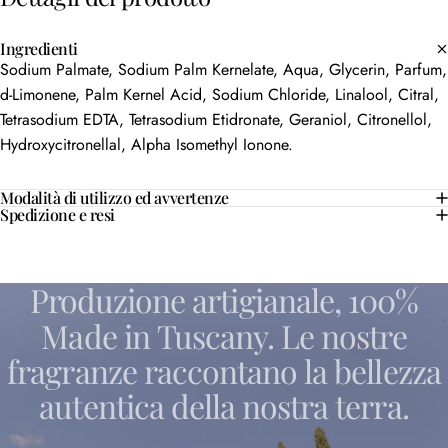
Ingredienti
Sodium Palmate, Sodium Palm Kernelate, Aqua, Glycerin, Parfum,
d-Limonene, Palm Kernel Acid, Sodium Chloride, Linalool, Citral,
Tetrasodium EDTA, Tetrasodium Etidronate, Geraniol, Citronellol,
Hydroxycitronellal, Alpha Isomethyl Ionone.
Modalità di utilizzo ed avvertenze
Spedizione e resi
Produzione
artigianale,
100%
Made
in
Tuscany.
Le
nostre
fragranze
raccontano
la
bellezza
autentica
della
nostra
terra.