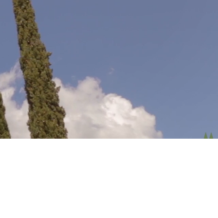
a
Castagneto