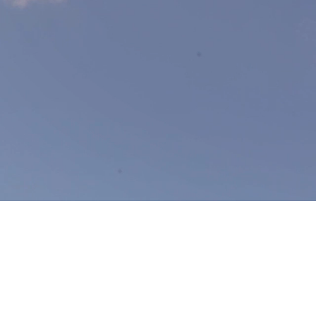
Ogni
fase
de