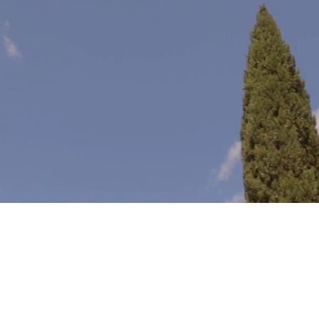
lla
lavorazione
avviene