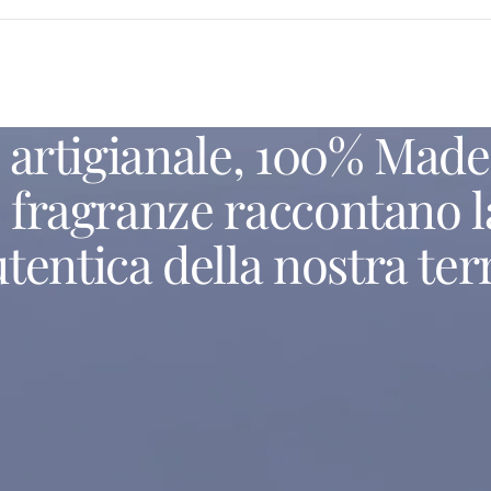
artigianale,
100%
Made
e
fragranze
raccontano
l
utentica
della
nostra
ter