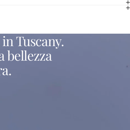
in
Tuscany.
a
bellezza
ra.