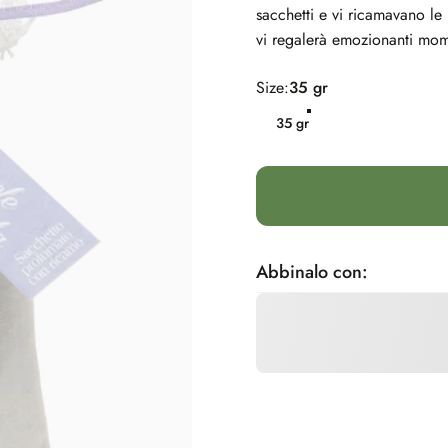
sacchetti e vi ricamavano le i
vi regalerà emozionanti mome
Size
Size:
35 gr
35 gr
Abbinalo con: