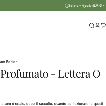
Italiano
Italia (EUR €)
Cerca
Acce
Ca
am Edition
Profumato
-
Lettera
O
e sere d'estate, dopo il raccolto, quando confezionavano questi