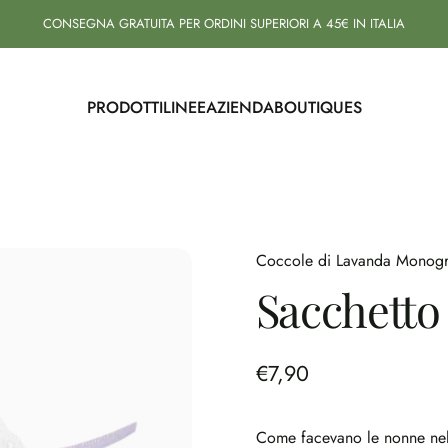
CONSEGNA GRATUITA PER ORDINI SUPERIORI A 45€ IN ITALIA
PRODOTTI
LINEE
AZIENDA
BOUTIQUES
PRODOTTI
LINEE
AZIENDA
BOUTIQUES
Coccole di Lavanda Monogr
Sacchetto
€7,90
Come facevano le nonne nell