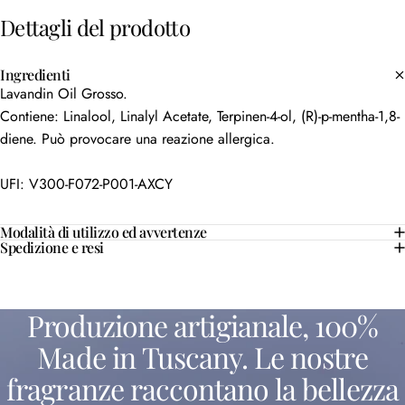
Dettagli
del
prodotto
Ingredienti
Lavandin Oil Grosso.
Contiene: Linalool, Linalyl Acetate, Terpinen-4-ol, (R)-p-mentha-1,8-
diene. Può provocare una reazione allergica.
UFI: V300-F072-P001-AXCY
Modalità di utilizzo ed avvertenze
Spedizione e resi
Produzione
artigianale,
100%
Made
in
Tuscany.
Le
nostre
fragranze
raccontano
la
bellezza