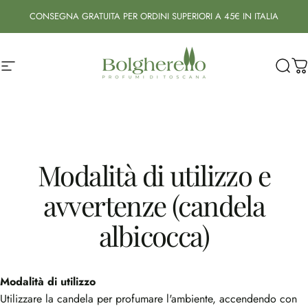
Vai direttamente ai contenuti
CONSEGNA GRATUITA PER ORDINI SUPERIORI A 45€ IN ITALIA
Navigazione del sito
Bolgherello - Profumi di Toscana
Cerc
Ca
Modalità
di
utilizzo
e
avvertenze
(candela
albicocca)
Modalità di utilizzo
Utilizzare la candela per profumare l'ambiente, accendendo con