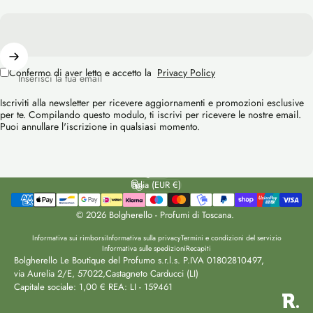
Confermo di aver letto e accetto la
Privacy Policy
Inserisci la tua email
Iscriviti alla newsletter per ricevere aggiornamenti e promozioni esclusive
per te. Compilando questo modulo, ti iscrivi per ricevere le nostre email.
Puoi annullare l'iscrizione in qualsiasi momento.
Italiano
Lingua
Italia (EUR €)
Paese/Area geografica
© 2026 Bolgherello - Profumi di Toscana.
Informativa sui rimborsi
Informativa sulla privacy
Termini e condizioni del servizio
Informativa sulle spedizioni
Recapiti
Bolgherello Le Boutique del Profumo s.r.l.s. P.IVA 01802810497,
via Aurelia 2/E, 57022,Castagneto Carducci (LI)
Capitale sociale: 1,00 € REA: LI - 159461