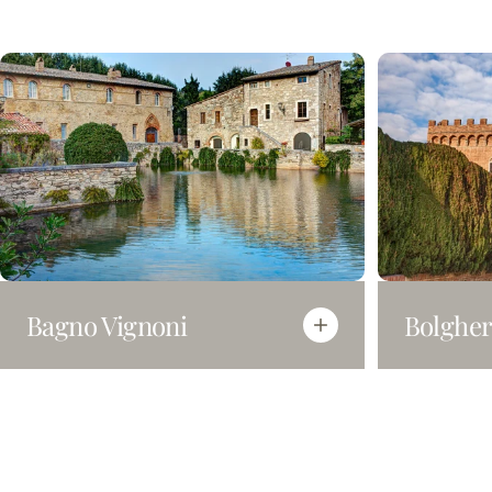
Massa Marittima
Via Moncini, 32, Massa Marittima, 58024
Visualizza i dettagli
Montalcino
Via Mazzini, 7, Montalcino, 53024
Visualizza i dettagli
Montepulciano
Via di Voltaia nel Corso, 36, Montepulciano, 53045
Visualizza i dettagli
Bagno Vignoni
Bolgher
Pienza
Corso Il Rossellino, 93, Pienza, 53026
Visualizza i dettagli
San Vincenzo
Corso Vittorio Emanuele II 27, San Vincenzo, 57027