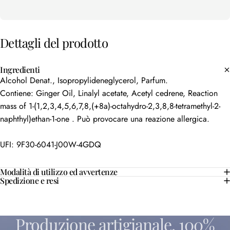
Dettagli
del
prodotto
Ingredienti
Alcohol Denat., Isopropylideneglycerol, Parfum.
Contiene: Ginger Oil, Linalyl acetate, Acetyl cedrene, Reaction
mass of 1-(1,2,3,4,5,6,7,8,(+8a)-octahydro-2,3,8,8-tetramethyl-2-
naphthyl)ethan-1-one . Può provocare una reazione allergica.
UFI: 9F30-6041-J00W-4GDQ
Modalità di utilizzo ed avvertenze
Spedizione e resi
Produzione
artigianale,
100%