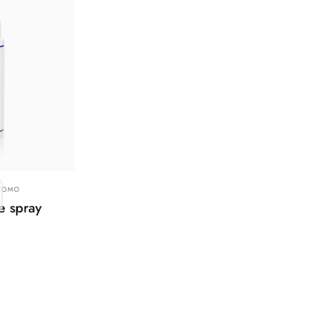
UOMO
e spray