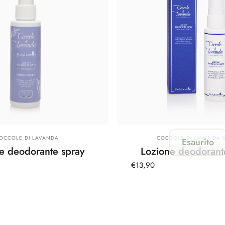
ornitore:
Fornitore:
OCCOLE DI LAVANDA
COCCOLE DI LAVANDA 
Esaurito
e deodorante spray
Lozione deodorant
€13,90