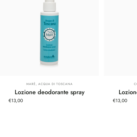
Fornitore:
F
MARÈ, ACQUA DI TOSCANA
C
Lozione deodorante spray
Lozion
€13,00
€13,00